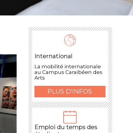
International
La mobilité internationale
au Campus Caraïbéen des
Arts
PLUS D'INFOS
Emploi du temps des