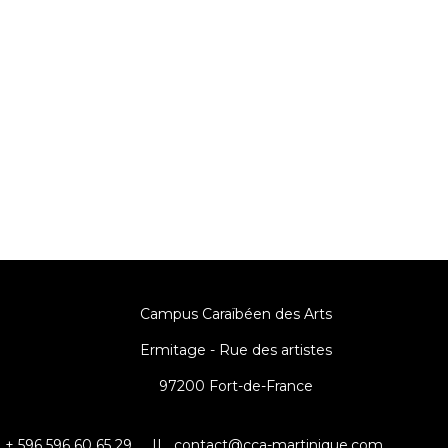
Campus Caraïbéen des Arts
Ermitage - Rue des artistes
97200 Fort-de-France
+ 596 596 60 65 29 ||
contact@cca-martinique.com