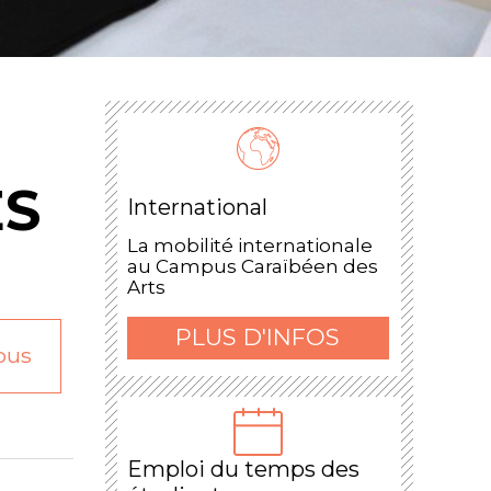
S
International
La mobilité internationale
au Campus Caraïbéen des
Arts
PLUS D'INFOS
pus
Emploi du temps des