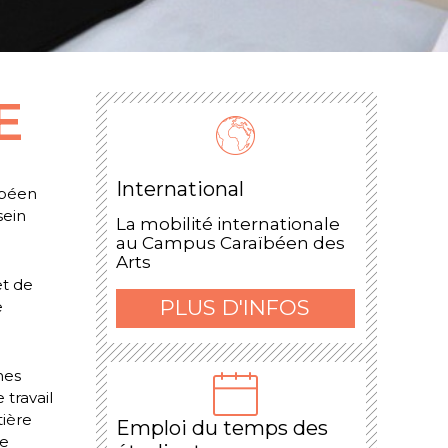
E
International
ïbéen
sein
La mobilité internationale
au Campus Caraïbéen des
Arts
et de
PLUS D'INFOS
e
hes
travail
tière
Emploi du temps des
Ce