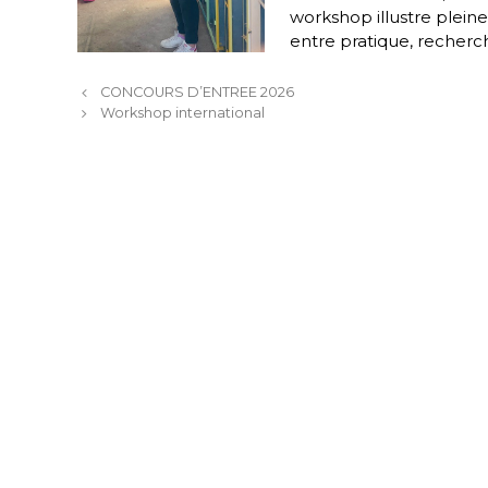
workshop illustre plein
entre pratique, recherch
N
CONCOURS D’ENTREE 2026
a
Workshop international
v
i
g
a
t
i
o
n
d
e
s
a
r
t
i
c
l
e