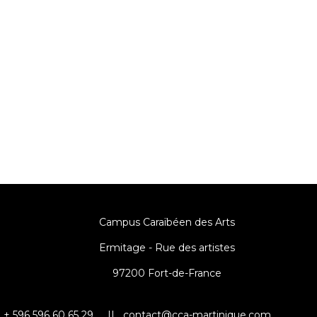
Campus Caraïbéen des Arts
Ermitage - Rue des artistes
97200 Fort-de-France
+ 596 596 60 65 29 ||
contact@cca-martinique.com